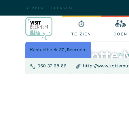
GEMEENTE BEERNEM
TE ZIEN
DOEN
Zotte 
Kasteelhoek 37
,
Beernem
›
›
›
Home
Eten & drinken
Restaurant
Zott
050 37 68 66
http://www.zottemu