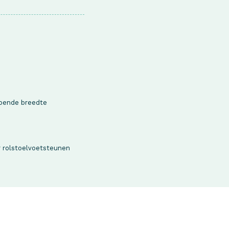
doende breedte
r rolstoelvoetsteunen