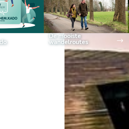
De mooiste
do
wandelroutes