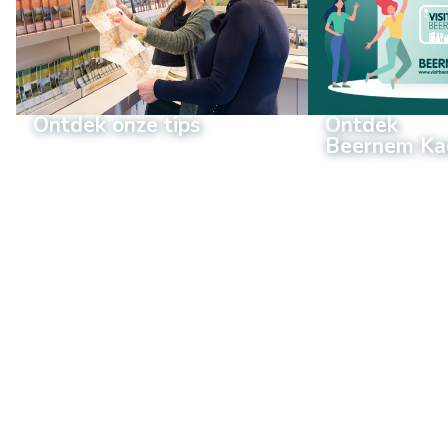
Ontdek onze tips
Ontdek
Beernem Ka