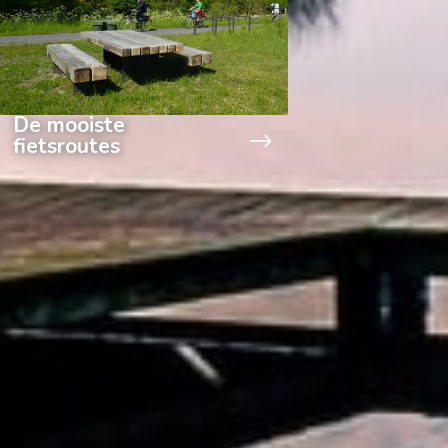
De mooiste
fietsroutes