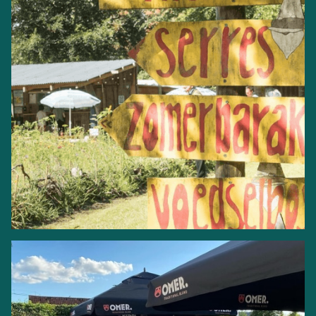
Hof Den Hert
LEES MEER
Zomerbarak Trefhof
LEES MEER