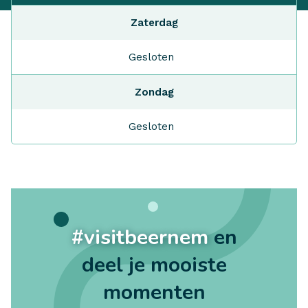
Zaterdag
Gesloten
Zondag
Gesloten
#visitbeernem
en
deel je mooiste
momenten