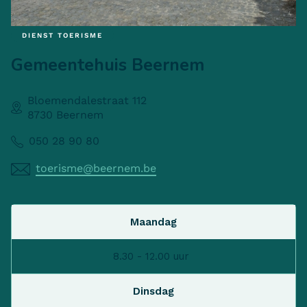
DIENST TOERISME
Gemeentehuis Beernem
Bloemendalestraat 112
8730 Beernem
050 28 90 80
toerisme@beernem.be
Maandag
8.30 - 12.00 uur
Dinsdag