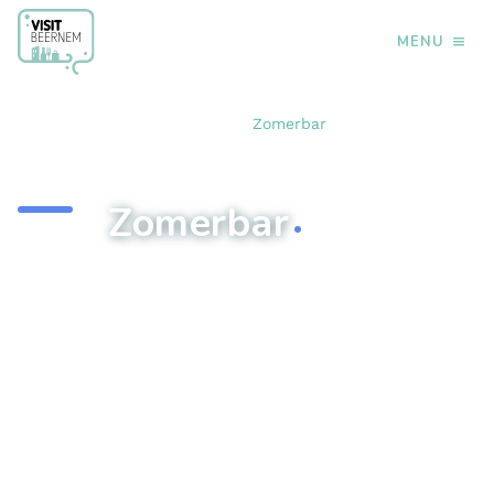
MENU
›
›
Home
Eten & drinken
Zomerbar
.
Zomerbar