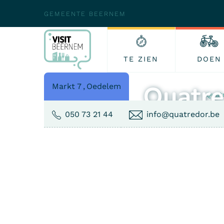
GEMEENTE BEERNEM
TE ZIEN
DOEN
Quatre
Markt 7
,
Oedelem
›
›
›
Home
Eten & drinken
Restaurant
Quat
050 73 21 44
info@quatredor.be