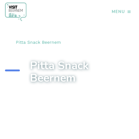
MENU
›
›
Home
Eten & drinken
Broodjes-pasta-pitta-pizza
›
Pitta Snack Beernem
Pitta Snack
Beernem