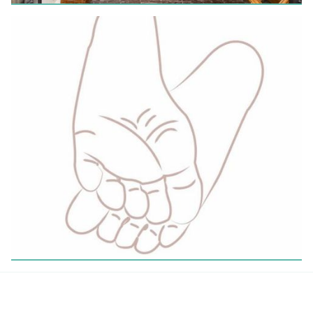
DIENSTEN
HORECA
HANDEL
De Theeroos
LEES MEER
VRIJE BEROEPEN & PARAMEDISCHE ACTIVITEITEN
PuurPhine