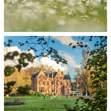
⭐️ ONTDEK ONZE TIPS
Langs Velden en Meersen
fietsroute
LEES MEER