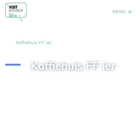
MENU
›
›
Home
Eten & drinken
Eetcafés - Bistro - Ontbijt
›
Koffiehuis FF ier
Koffiehuis FF ier