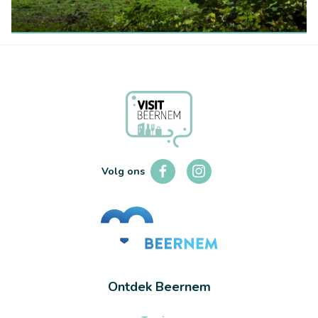
RUST- EN NATUURGEBIEDEN
Provinciedomein Bulskampveld
LEES MEER
Volg ons
Ontdek Beernem