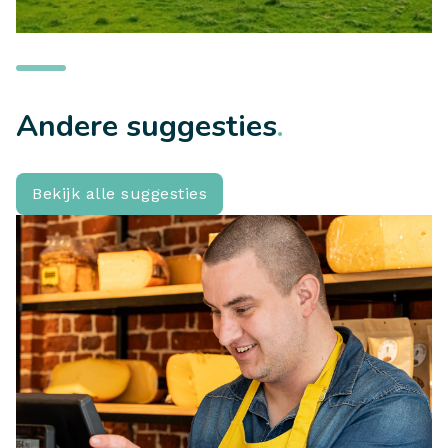
TE ZIEN
Oedelemberg
Andere suggesties
.
LEES MEER
Bekijk alle suggesties