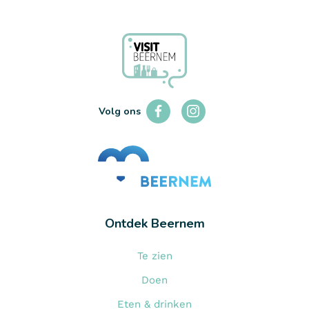
FIETSEN
Ronde van Beirnem
LEES MEER
Volg ons
Ontdek Beernem
Te zien
Doen
Eten & drinken