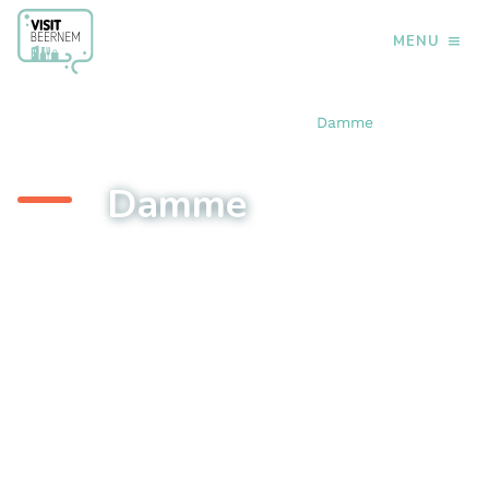
MENU
›
›
›
Home
Doen
Over de grens
Damme
Damme