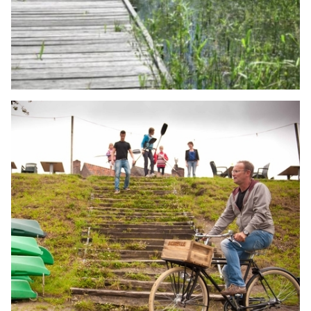
DOEN
Oostkamp
LEES MEER